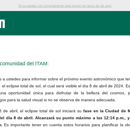
Si no puedes ver correctamente este correo por favor da clic aquí
comunidad del ITAM:
s a ustedes para informar sobre el próximo evento astronómico que te
 el eclipse total de sol, el cual será visible el día 8 de abril de 2024.
una oportunidad única para disfrutar de la belleza del cosmos, 
sgos para la salud visual si no se observa de manera adecuada.
8 de abril, el eclipse total de sol iniciará su
fase en la Ciudad de 
del día 8 de abril. Alcanzará su punto máximo a las 12:14 p.m., y
m.
Es importante tener en cuenta estos horarios para planificar la o