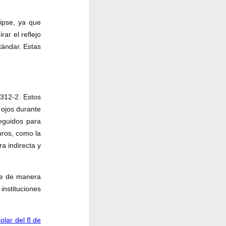
ipse, ya que
ar el reflejo
stándar. Estas
2312-2. Estos
s ojos durante
eguidos para
uros, como la
a indirecta y
se de manera
nstituciones
lar del 8 de