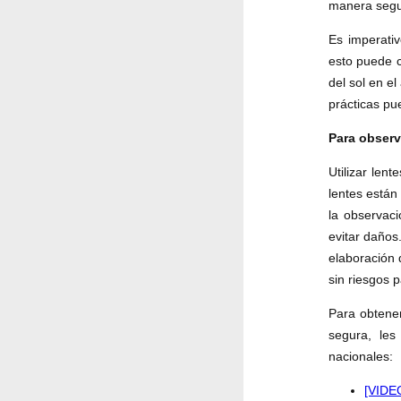
manera segu
Es imperati
esto puede c
del sol en el
prácticas pu
Para observ
Utilizar len
lentes están 
la observac
evitar daños
elaboración 
sin riesgos p
Para obtene
segura, les
nacionales:
[VIDEO