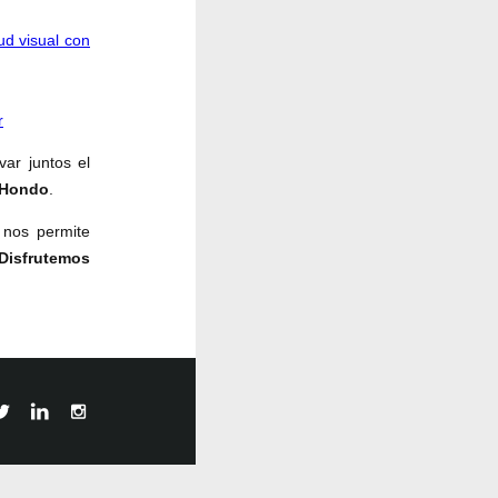
ud visual con
r
var juntos el
o Hondo
.
 nos permite
¡Disfrutemos