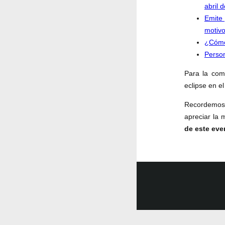
abril 
Emite 
motivo
¿Cómo
Person
Para la comu
eclipse en el
Recordemos 
apreciar la 
de este eve