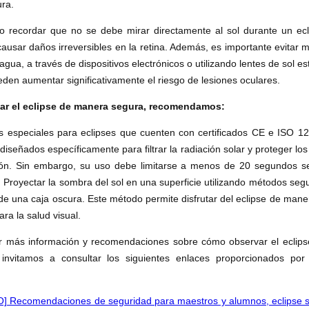
ra.
vo recordar que no se debe mirar directamente al sol durante un ecl
ausar daños irreversibles en la retina. Además, es importante evitar mir
 agua, a través de dispositivos electrónicos o utilizando lentes de sol e
eden aumentar significativamente el riesgo de lesiones oculares.
ar el eclipse de manera segura, recomendamos:
tes especiales para eclipses que cuenten con certificados CE e ISO 1
diseñados específicamente para filtrar la radiación solar y proteger lo
ión. Sin embargo, su uso debe limitarse a menos de 20 segundos s
. Proyectar la sombra del sol en una superficie utilizando métodos seg
de una caja oscura. Este método permite disfrutar del eclipse de maner
ara la salud visual.
r más información y recomendaciones sobre cómo observar el eclip
 invitamos a consultar los siguientes enlaces proporcionados por i
] Recomendaciones de seguridad para maestros y alumnos, eclipse so