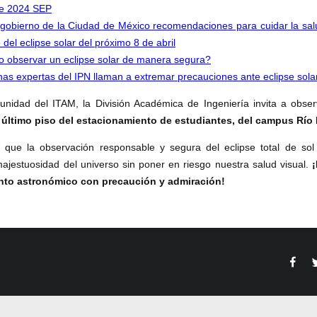
de 2024 SEP
gobierno de la Ciudad de México recomendaciones para cuidar la sal
 del eclipse solar del próximo 8 de abril
 observar un eclipse solar de manera segura?
as expertas del IPN llaman a extremar precauciones ante eclipse sola
nidad del ITAM, la División Académica de Ingeniería invita a obser
último piso del estacionamiento de estudiantes, del campus Rí
que la observación responsable y segura del eclipse total de sol
majestuosidad del universo sin poner en riesgo nuestra salud visual.
nto astronómico con precaución y admiración!